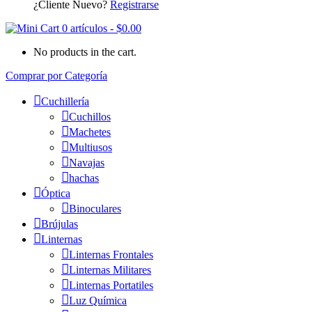
¿Cliente Nuevo?
Registrarse
0 artículos
-
$
0.00
No products in the cart.
Comprar por Categoría
Cuchillería
Cuchillos
Machetes
Multiusos
Navajas
hachas
Óptica
Binoculares
Brújulas
Linternas
Linternas Frontales
Linternas Militares
Linternas Portatiles
Luz Química