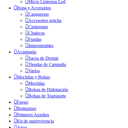
Micro Linternas Led
Ropa y Accesorios
Cangureras
Accesorios gotcha
Cinturones
Chalecos
Fundas
Impermeables
Acampada
Sacos de Dormir
Tiendas de Campaña
Varios
Mochilas y Bolsas
Mochilas
Bolsas de Hidratación
Bolsas de Transporte
Fuego
Botiquines
Primeros Auxilios
Kit de supervivencia
Agua