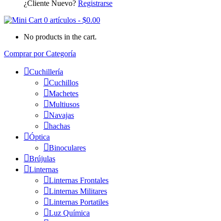
¿Cliente Nuevo?
Registrarse
0 artículos
-
$
0.00
No products in the cart.
Comprar por Categoría
Cuchillería
Cuchillos
Machetes
Multiusos
Navajas
hachas
Óptica
Binoculares
Brújulas
Linternas
Linternas Frontales
Linternas Militares
Linternas Portatiles
Luz Química