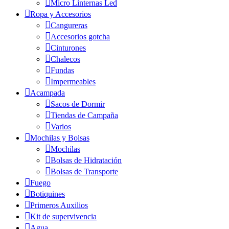
Micro Linternas Led
Ropa y Accesorios
Cangureras
Accesorios gotcha
Cinturones
Chalecos
Fundas
Impermeables
Acampada
Sacos de Dormir
Tiendas de Campaña
Varios
Mochilas y Bolsas
Mochilas
Bolsas de Hidratación
Bolsas de Transporte
Fuego
Botiquines
Primeros Auxilios
Kit de supervivencia
Agua