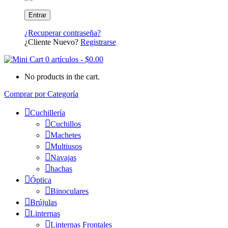
¿Recuperar contraseña?
¿Cliente Nuevo?
Registrarse
0 artículos
-
$
0.00
No products in the cart.
Comprar por Categoría
Cuchillería
Cuchillos
Machetes
Multiusos
Navajas
hachas
Óptica
Binoculares
Brújulas
Linternas
Linternas Frontales