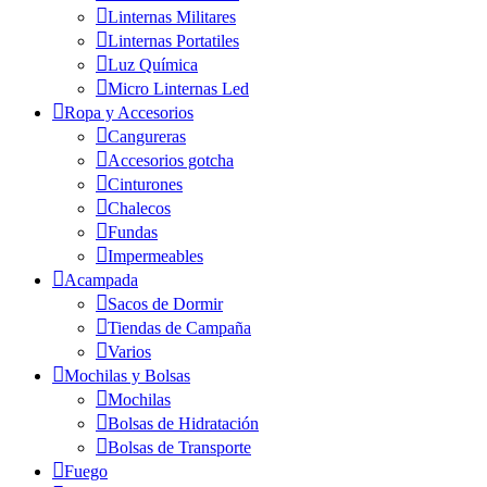
Linternas Militares
Linternas Portatiles
Luz Química
Micro Linternas Led
Ropa y Accesorios
Cangureras
Accesorios gotcha
Cinturones
Chalecos
Fundas
Impermeables
Acampada
Sacos de Dormir
Tiendas de Campaña
Varios
Mochilas y Bolsas
Mochilas
Bolsas de Hidratación
Bolsas de Transporte
Fuego