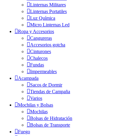
Linternas Militares
Linternas Portatiles
Luz Química
Micro Linternas Led
Ropa y Accesorios
Cangureras
Accesorios gotcha
Cinturones
Chalecos
Fundas
Impermeables
Acampada
Sacos de Dormir
Tiendas de Campaña
Varios
Mochilas y Bolsas
Mochilas
Bolsas de Hidratación
Bolsas de Transporte
Fuego