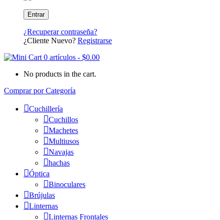
¿Recuperar contraseña?
¿Cliente Nuevo?
Registrarse
0 artículos
-
$
0.00
No products in the cart.
Comprar por Categoría
Cuchillería
Cuchillos
Machetes
Multiusos
Navajas
hachas
Óptica
Binoculares
Brújulas
Linternas
Linternas Frontales