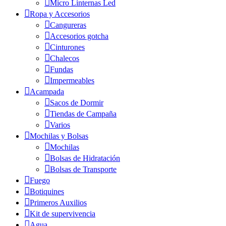
Micro Linternas Led
Ropa y Accesorios
Cangureras
Accesorios gotcha
Cinturones
Chalecos
Fundas
Impermeables
Acampada
Sacos de Dormir
Tiendas de Campaña
Varios
Mochilas y Bolsas
Mochilas
Bolsas de Hidratación
Bolsas de Transporte
Fuego
Botiquines
Primeros Auxilios
Kit de supervivencia
Agua