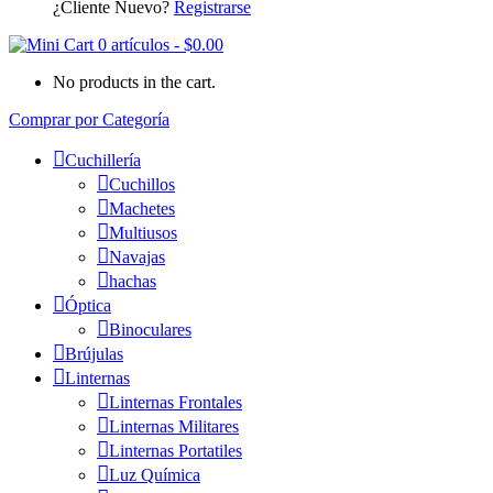
¿Cliente Nuevo?
Registrarse
0 artículos
-
$
0.00
No products in the cart.
Comprar por Categoría
Cuchillería
Cuchillos
Machetes
Multiusos
Navajas
hachas
Óptica
Binoculares
Brújulas
Linternas
Linternas Frontales
Linternas Militares
Linternas Portatiles
Luz Química