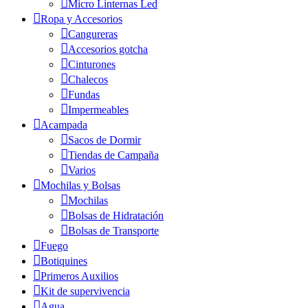
Micro Linternas Led
Ropa y Accesorios
Cangureras
Accesorios gotcha
Cinturones
Chalecos
Fundas
Impermeables
Acampada
Sacos de Dormir
Tiendas de Campaña
Varios
Mochilas y Bolsas
Mochilas
Bolsas de Hidratación
Bolsas de Transporte
Fuego
Botiquines
Primeros Auxilios
Kit de supervivencia
Agua