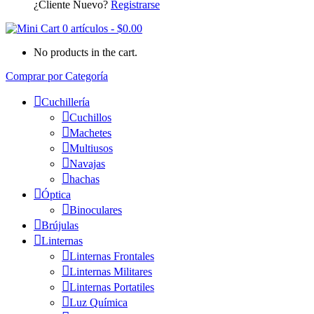
¿Cliente Nuevo?
Registrarse
0 artículos
-
$
0.00
No products in the cart.
Comprar por Categoría
Cuchillería
Cuchillos
Machetes
Multiusos
Navajas
hachas
Óptica
Binoculares
Brújulas
Linternas
Linternas Frontales
Linternas Militares
Linternas Portatiles
Luz Química