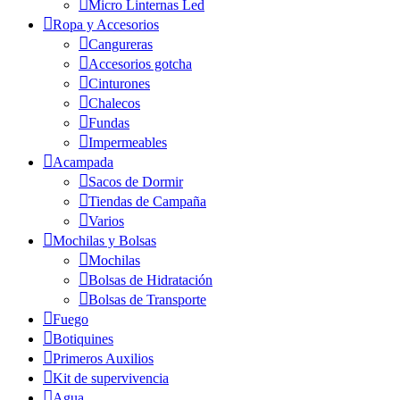
Micro Linternas Led
Ropa y Accesorios
Cangureras
Accesorios gotcha
Cinturones
Chalecos
Fundas
Impermeables
Acampada
Sacos de Dormir
Tiendas de Campaña
Varios
Mochilas y Bolsas
Mochilas
Bolsas de Hidratación
Bolsas de Transporte
Fuego
Botiquines
Primeros Auxilios
Kit de supervivencia
Agua