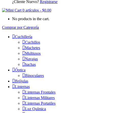
¿Cliente Nuevo?
Registrarse
0 artículos
-
$
0.00
No products in the cart.
Comprar por Categoría
Cuchillería
Cuchillos
Machetes
Multiusos
Navajas
hachas
Óptica
Binoculares
Brújulas
Linternas
Linternas Frontales
Linternas Militares
Linternas Portatiles
Luz Química