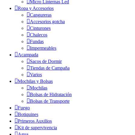
Micro Linternas Led
Ropa y Accesorios
Cangureras
Accesorios gotcha
Cinturones
Chalecos
Fundas
Impermeables
Acampada
Sacos de Dormir
Tiendas de Campaña
Varios
Mochilas y Bolsas
Mochilas
Bolsas de Hidratación
Bolsas de Transporte
Fuego
Botiquines
Primeros Auxilios
Kit de supervivencia
Agua