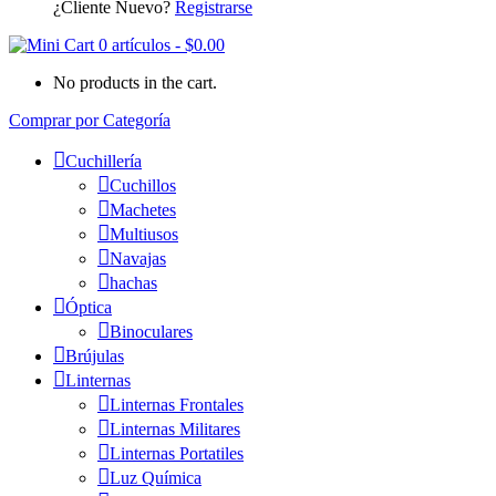
¿Cliente Nuevo?
Registrarse
0 artículos
-
$
0.00
No products in the cart.
Comprar por Categoría
Cuchillería
Cuchillos
Machetes
Multiusos
Navajas
hachas
Óptica
Binoculares
Brújulas
Linternas
Linternas Frontales
Linternas Militares
Linternas Portatiles
Luz Química