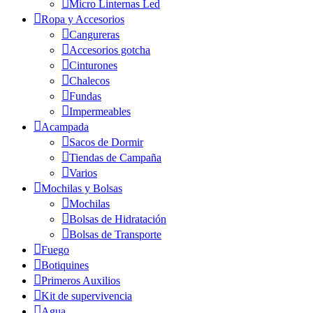
Micro Linternas Led
Ropa y Accesorios
Cangureras
Accesorios gotcha
Cinturones
Chalecos
Fundas
Impermeables
Acampada
Sacos de Dormir
Tiendas de Campaña
Varios
Mochilas y Bolsas
Mochilas
Bolsas de Hidratación
Bolsas de Transporte
Fuego
Botiquines
Primeros Auxilios
Kit de supervivencia
Agua