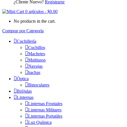
¿Cliente Nuevo?
Registrarse
0 artículos
-
$
0.00
No products in the cart.
Comprar por Categoría
Cuchillería
Cuchillos
Machetes
Multiusos
Navajas
hachas
Óptica
Binoculares
Brújulas
Linternas
Linternas Frontales
Linternas Militares
Linternas Portatiles
Luz Química