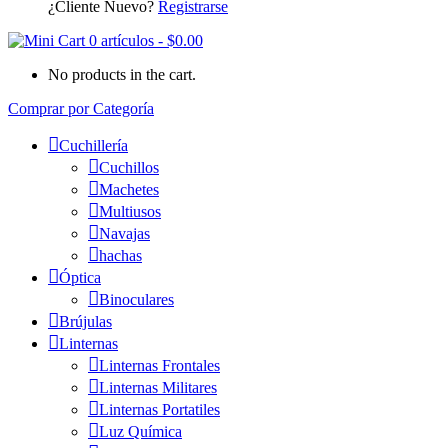
¿Cliente Nuevo?
Registrarse
0 artículos
-
$
0.00
No products in the cart.
Comprar por Categoría
Cuchillería
Cuchillos
Machetes
Multiusos
Navajas
hachas
Óptica
Binoculares
Brújulas
Linternas
Linternas Frontales
Linternas Militares
Linternas Portatiles
Luz Química