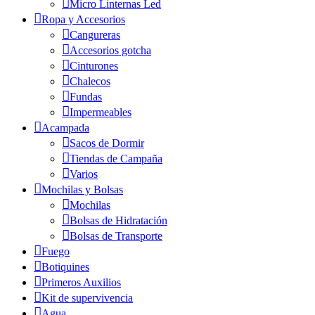
Micro Linternas Led
Ropa y Accesorios
Cangureras
Accesorios gotcha
Cinturones
Chalecos
Fundas
Impermeables
Acampada
Sacos de Dormir
Tiendas de Campaña
Varios
Mochilas y Bolsas
Mochilas
Bolsas de Hidratación
Bolsas de Transporte
Fuego
Botiquines
Primeros Auxilios
Kit de supervivencia
Agua