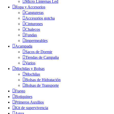
Micro Linternas Led
Ropa y Accesorios
Cangureras
Accesorios gotcha
Cinturones
Chalecos
Fundas
Impermeables
Acampada
Sacos de Dormir
Tiendas de Campaña
Varios
Mochilas y Bolsas
Mochilas
Bolsas de Hidratación
Bolsas de Transporte
Fuego
Botiquines
Primeros Auxilios
Kit de supervivencia
Agua