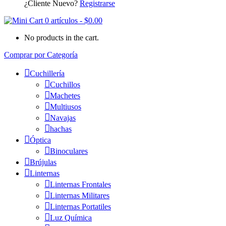
¿Cliente Nuevo?
Registrarse
0 artículos
-
$
0.00
No products in the cart.
Comprar por Categoría
Cuchillería
Cuchillos
Machetes
Multiusos
Navajas
hachas
Óptica
Binoculares
Brújulas
Linternas
Linternas Frontales
Linternas Militares
Linternas Portatiles
Luz Química