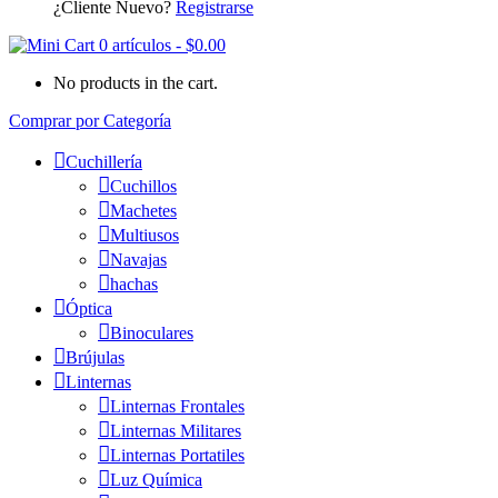
¿Cliente Nuevo?
Registrarse
0 artículos
-
$
0.00
No products in the cart.
Comprar por Categoría
Cuchillería
Cuchillos
Machetes
Multiusos
Navajas
hachas
Óptica
Binoculares
Brújulas
Linternas
Linternas Frontales
Linternas Militares
Linternas Portatiles
Luz Química