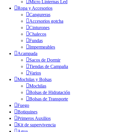
Micro Linternas Led
Ropa y Accesorios
Cangureras
Accesorios gotcha
Cinturones
Chalecos
Fundas
Impermeables
Acampada
Sacos de Dormir
Tiendas de Campaña
Varios
Mochilas y Bolsas
Mochilas
Bolsas de Hidratación
Bolsas de Transporte
Fuego
Botiquines
Primeros Auxilios
Kit de supervivencia
Agua