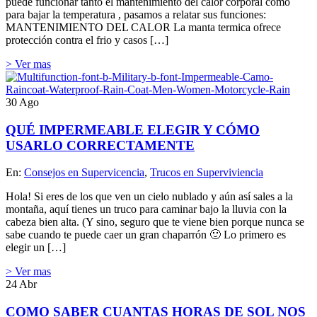
puede funcionar tanto el mantenimiento del calor corporal como
para bajar la temperatura , pasamos a relatar sus funciones:
MANTENIMIENTO DEL CALOR La manta termica ofrece
protección contra el frio y casos […]
> Ver mas
30
Ago
QUÉ IMPERMEABLE ELEGIR Y CÓMO
USARLO CORRECTAMENTE
En:
Consejos en Supervicencia
,
Trucos en Superviviencia
Hola! Si eres de los que ven un cielo nublado y aún así sales a la
montaña, aquí tienes un truco para caminar bajo la lluvia con la
cabeza bien alta. (Y sino, seguro que te viene bien porque nunca se
sabe cuando te puede caer un gran chaparrón 🙂 Lo primero es
elegir un […]
> Ver mas
24
Abr
COMO SABER CUANTAS HORAS DE SOL NOS