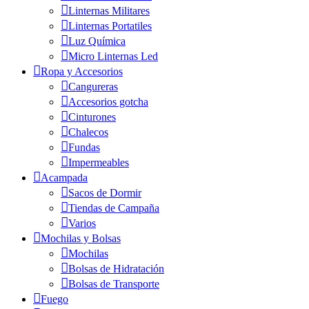
Linternas Militares
Linternas Portatiles
Luz Química
Micro Linternas Led
Ropa y Accesorios
Cangureras
Accesorios gotcha
Cinturones
Chalecos
Fundas
Impermeables
Acampada
Sacos de Dormir
Tiendas de Campaña
Varios
Mochilas y Bolsas
Mochilas
Bolsas de Hidratación
Bolsas de Transporte
Fuego