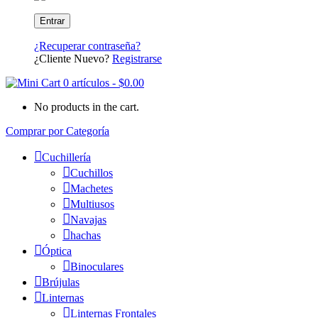
¿Recuperar contraseña?
¿Cliente Nuevo?
Registrarse
0 artículos
-
$
0.00
No products in the cart.
Comprar por Categoría
Cuchillería
Cuchillos
Machetes
Multiusos
Navajas
hachas
Óptica
Binoculares
Brújulas
Linternas
Linternas Frontales