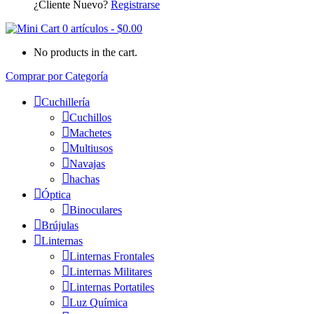
¿Cliente Nuevo?
Registrarse
0 artículos
-
$
0.00
No products in the cart.
Comprar por Categoría
Cuchillería
Cuchillos
Machetes
Multiusos
Navajas
hachas
Óptica
Binoculares
Brújulas
Linternas
Linternas Frontales
Linternas Militares
Linternas Portatiles
Luz Química