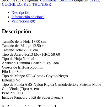
SKU:
32133
Categorías:
Cuchillería
,
Cuchillos
Etiquetas:
32133
,
CUCHILLO
,
K25
,
THUNDER
Descripción
Información adicional
Valoraciones(0)
Descripción
Tamaño de la Hoja 17.00 cm
Tamaño del Mango 12.50 cm
Tamaño Total 29.50 cm
Tipo de Acero 8cr13 Mov HRC 58-60
Tipo de Hoja Normal
Acabado Titanium Coated / Cepillada
Grosor de la Hoja 5.50 mm
Filo Uno Solo
Tipo de Mango SFL-Goma / Coyote-Negro
Enterizo No
Tipo de Funda ABS-Nylon Rígida Camodesierto y Sistema Molle
Con Virola (Tipo) Acero
Peso 271.00 g
Incluye Paracord y Kit de Supervivencia