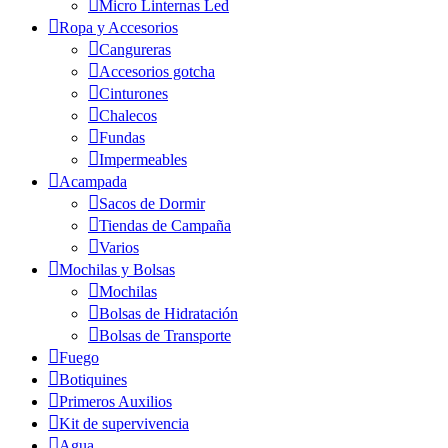
Micro Linternas Led
Ropa y Accesorios
Cangureras
Accesorios gotcha
Cinturones
Chalecos
Fundas
Impermeables
Acampada
Sacos de Dormir
Tiendas de Campaña
Varios
Mochilas y Bolsas
Mochilas
Bolsas de Hidratación
Bolsas de Transporte
Fuego
Botiquines
Primeros Auxilios
Kit de supervivencia
Agua