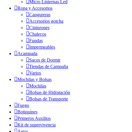
Micro Linternas Led
Ropa y Accesorios
Cangureras
Accesorios gotcha
Cinturones
Chalecos
Fundas
Impermeables
Acampada
Sacos de Dormir
Tiendas de Campaña
Varios
Mochilas y Bolsas
Mochilas
Bolsas de Hidratación
Bolsas de Transporte
Fuego
Botiquines
Primeros Auxilios
Kit de supervivencia
Agua