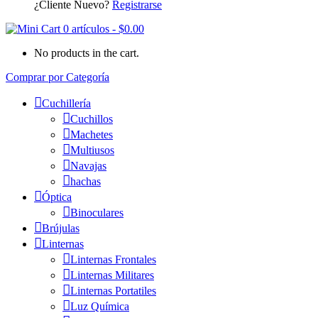
¿Cliente Nuevo?
Registrarse
0 artículos
-
$
0.00
No products in the cart.
Comprar por Categoría
Cuchillería
Cuchillos
Machetes
Multiusos
Navajas
hachas
Óptica
Binoculares
Brújulas
Linternas
Linternas Frontales
Linternas Militares
Linternas Portatiles
Luz Química