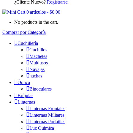
¿Cliente Nuevo?
Registrarse
0 artículos
-
$
0.00
No products in the cart.
Comprar por Categoría
Cuchillería
Cuchillos
Machetes
Multiusos
Navajas
hachas
Óptica
Binoculares
Brújulas
Linternas
Linternas Frontales
Linternas Militares
Linternas Portatiles
Luz Química