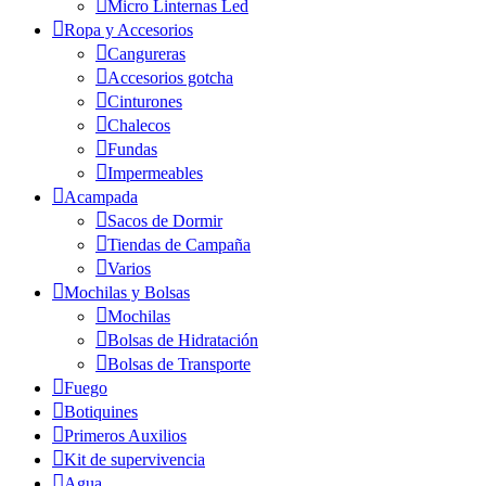
Micro Linternas Led
Ropa y Accesorios
Cangureras
Accesorios gotcha
Cinturones
Chalecos
Fundas
Impermeables
Acampada
Sacos de Dormir
Tiendas de Campaña
Varios
Mochilas y Bolsas
Mochilas
Bolsas de Hidratación
Bolsas de Transporte
Fuego
Botiquines
Primeros Auxilios
Kit de supervivencia
Agua