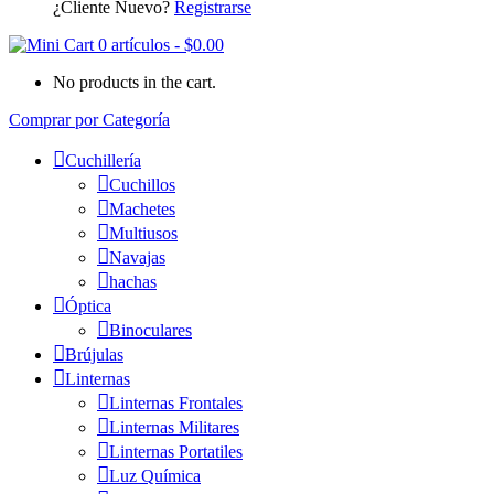
¿Cliente Nuevo?
Registrarse
0 artículos
-
$
0.00
No products in the cart.
Comprar por Categoría
Cuchillería
Cuchillos
Machetes
Multiusos
Navajas
hachas
Óptica
Binoculares
Brújulas
Linternas
Linternas Frontales
Linternas Militares
Linternas Portatiles
Luz Química