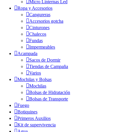
Micro Linternas Led
Ropa y Accesorios
Cangureras
Accesorios gotcha
Cinturones
Chalecos
Fundas
Impermeables
Acampada
Sacos de Dormir
Tiendas de Campaña
Varios
Mochilas y Bolsas
Mochilas
Bolsas de Hidratación
Bolsas de Transporte
Fuego
Botiquines
Primeros Auxilios
Kit de supervivencia
Agua