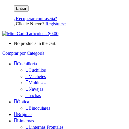
¿Recuperar contraseña?
¿Cliente Nuevo?
Registrarse
0 artículos
-
$
0.00
No products in the cart.
Comprar por Categoría
Cuchillería
Cuchillos
Machetes
Multiusos
Navajas
hachas
Óptica
Binoculares
Brújulas
Linternas
Linternas Frontales