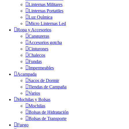
Linternas Militares
Linternas Portatiles
Luz Química
Micro Linternas Led
Ropa y Accesorios
Cangureras
Accesorios gotcha
Cinturones
Chalecos
Fundas
Impermeables
Acampada
Sacos de Dormir
Tiendas de Campaña
Varios
Mochilas y Bolsas
Mochilas
Bolsas de Hidratación
Bolsas de Transporte
Fuego