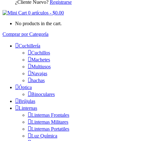
¿Cliente Nuevo?
Registrarse
0 artículos
-
$
0.00
No products in the cart.
Comprar por Categoría
Cuchillería
Cuchillos
Machetes
Multiusos
Navajas
hachas
Óptica
Binoculares
Brújulas
Linternas
Linternas Frontales
Linternas Militares
Linternas Portatiles
Luz Química