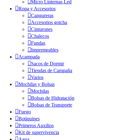
Micro Linternas Led
Ropa y Accesorios
Cangureras
Accesorios gotcha
Cinturones
Chalecos
Fundas
Impermeables
Acampada
Sacos de Dormir
Tiendas de Campaña
Varios
Mochilas y Bolsas
Mochilas
Bolsas de Hidratación
Bolsas de Transporte
Fuego
Botiquines
Primeros Auxilios
Kit de supervivencia
Agua