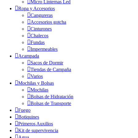
Micro Linternas Led
Ropa y Accesorios
Cangureras
Accesorios gotcha
Cinturones
Chalecos
Fundas
Impermeables
Acampada
Sacos de Dormir
Tiendas de Campaña
Varios
Mochilas y Bolsas
Mochilas
Bolsas de Hidratación
Bolsas de Transporte
Fuego
Botiquines
Primeros Auxilios
Kit de supervivencia
Agua