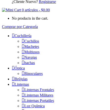
¿Cliente Nuevo?
Registrarse
0 artículos
-
$
0.00
No products in the cart.
Comprar por Categoría
Cuchillería
Cuchillos
Machetes
Multiusos
Navajas
hachas
Óptica
Binoculares
Brújulas
Linternas
Linternas Frontales
Linternas Militares
Linternas Portatiles
Luz Química