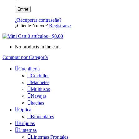
¿Recuperar contraseña?
¿Cliente Nuevo?
Registrarse
0 artículos
-
$
0.00
No products in the cart.
Comprar por Categoría
Cuchillería
Cuchillos
Machetes
Multiusos
Navajas
hachas
Óptica
Binoculares
Brújulas
Linternas
Linternas Frontales