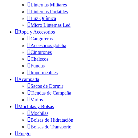
Linternas Militares
Linternas Portatiles
Luz Química
Micro Linternas Led
Ropa y Accesorios
Cangureras
Accesorios gotcha
Cinturones
Chalecos
Fundas
Impermeables
Acampada
Sacos de Dormir
Tiendas de Campaña
Varios
Mochilas y Bolsas
Mochilas
Bolsas de Hidratación
Bolsas de Transporte
Fuego