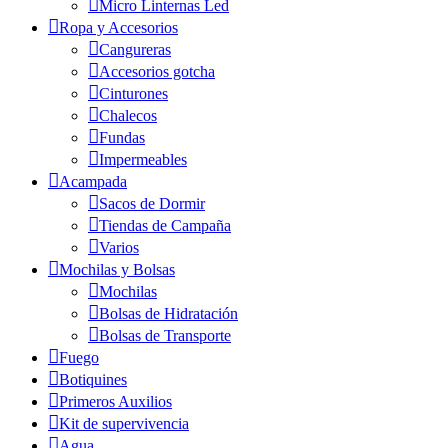
Micro Linternas Led
Ropa y Accesorios
Cangureras
Accesorios gotcha
Cinturones
Chalecos
Fundas
Impermeables
Acampada
Sacos de Dormir
Tiendas de Campaña
Varios
Mochilas y Bolsas
Mochilas
Bolsas de Hidratación
Bolsas de Transporte
Fuego
Botiquines
Primeros Auxilios
Kit de supervivencia
Agua