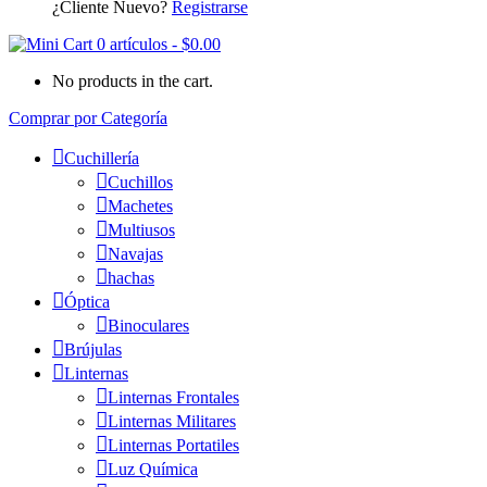
¿Cliente Nuevo?
Registrarse
0 artículos
-
$
0.00
No products in the cart.
Comprar por Categoría
Cuchillería
Cuchillos
Machetes
Multiusos
Navajas
hachas
Óptica
Binoculares
Brújulas
Linternas
Linternas Frontales
Linternas Militares
Linternas Portatiles
Luz Química