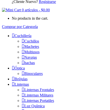
¿Cliente Nuevo?
Registrarse
0 artículos
-
$
0.00
No products in the cart.
Comprar por Categoría
Cuchillería
Cuchillos
Machetes
Multiusos
Navajas
hachas
Óptica
Binoculares
Brújulas
Linternas
Linternas Frontales
Linternas Militares
Linternas Portatiles
Luz Química