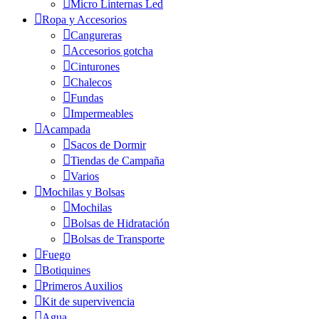
Micro Linternas Led
Ropa y Accesorios
Cangureras
Accesorios gotcha
Cinturones
Chalecos
Fundas
Impermeables
Acampada
Sacos de Dormir
Tiendas de Campaña
Varios
Mochilas y Bolsas
Mochilas
Bolsas de Hidratación
Bolsas de Transporte
Fuego
Botiquines
Primeros Auxilios
Kit de supervivencia
Agua