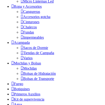
Micro Linternas Led
Ropa y Accesorios
Cangureras
Accesorios gotcha
Cinturones
Chalecos
Fundas
Impermeables
Acampada
Sacos de Dormir
Tiendas de Campaña
Varios
Mochilas y Bolsas
Mochilas
Bolsas de Hidratación
Bolsas de Transporte
Fuego
Botiquines
Primeros Auxilios
Kit de supervivencia
Agua