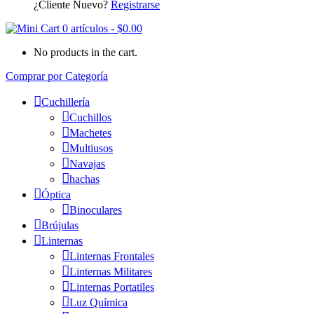
¿Cliente Nuevo?
Registrarse
0 artículos
-
$
0.00
No products in the cart.
Comprar por Categoría
Cuchillería
Cuchillos
Machetes
Multiusos
Navajas
hachas
Óptica
Binoculares
Brújulas
Linternas
Linternas Frontales
Linternas Militares
Linternas Portatiles
Luz Química