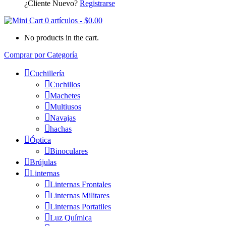
¿Cliente Nuevo?
Registrarse
0 artículos
-
$
0.00
No products in the cart.
Comprar por Categoría
Cuchillería
Cuchillos
Machetes
Multiusos
Navajas
hachas
Óptica
Binoculares
Brújulas
Linternas
Linternas Frontales
Linternas Militares
Linternas Portatiles
Luz Química