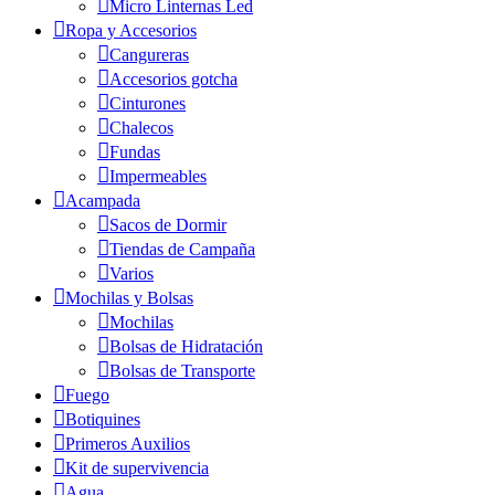
Micro Linternas Led
Ropa y Accesorios
Cangureras
Accesorios gotcha
Cinturones
Chalecos
Fundas
Impermeables
Acampada
Sacos de Dormir
Tiendas de Campaña
Varios
Mochilas y Bolsas
Mochilas
Bolsas de Hidratación
Bolsas de Transporte
Fuego
Botiquines
Primeros Auxilios
Kit de supervivencia
Agua