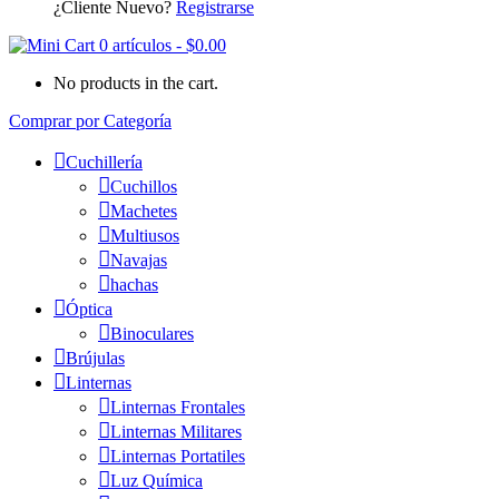
¿Cliente Nuevo?
Registrarse
0 artículos
-
$
0.00
No products in the cart.
Comprar por Categoría
Cuchillería
Cuchillos
Machetes
Multiusos
Navajas
hachas
Óptica
Binoculares
Brújulas
Linternas
Linternas Frontales
Linternas Militares
Linternas Portatiles
Luz Química