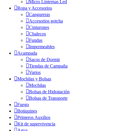
Micro Linternas Led
Ropa y Accesorios
Cangureras
Accesorios gotcha
Cinturones
Chalecos
Fundas
Impermeables
Acampada
Sacos de Dormir
Tiendas de Campaña
Varios
Mochilas y Bolsas
Mochilas
Bolsas de Hidratación
Bolsas de Transporte
Fuego
Botiquines
Primeros Auxilios
Kit de supervivencia
Agua