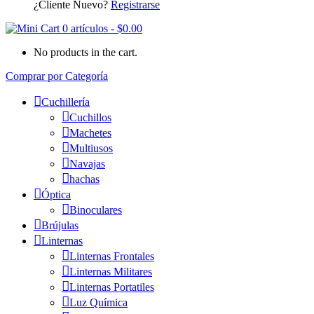
¿Cliente Nuevo?
Registrarse
0 artículos
-
$
0.00
No products in the cart.
Comprar por Categoría
Cuchillería
Cuchillos
Machetes
Multiusos
Navajas
hachas
Óptica
Binoculares
Brújulas
Linternas
Linternas Frontales
Linternas Militares
Linternas Portatiles
Luz Química