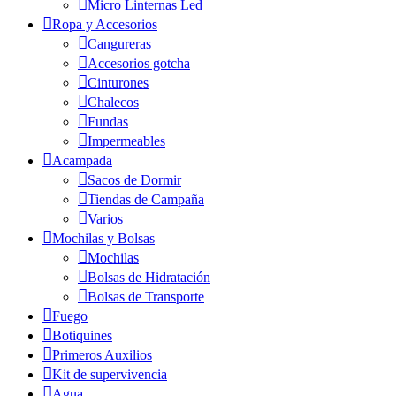
Micro Linternas Led
Ropa y Accesorios
Cangureras
Accesorios gotcha
Cinturones
Chalecos
Fundas
Impermeables
Acampada
Sacos de Dormir
Tiendas de Campaña
Varios
Mochilas y Bolsas
Mochilas
Bolsas de Hidratación
Bolsas de Transporte
Fuego
Botiquines
Primeros Auxilios
Kit de supervivencia
Agua