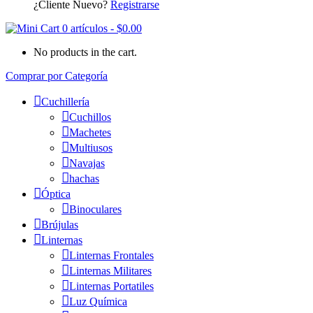
¿Cliente Nuevo?
Registrarse
0 artículos
-
$
0.00
No products in the cart.
Comprar por Categoría
Cuchillería
Cuchillos
Machetes
Multiusos
Navajas
hachas
Óptica
Binoculares
Brújulas
Linternas
Linternas Frontales
Linternas Militares
Linternas Portatiles
Luz Química