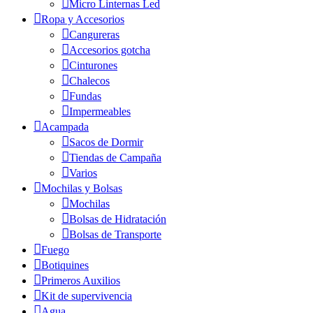
Micro Linternas Led
Ropa y Accesorios
Cangureras
Accesorios gotcha
Cinturones
Chalecos
Fundas
Impermeables
Acampada
Sacos de Dormir
Tiendas de Campaña
Varios
Mochilas y Bolsas
Mochilas
Bolsas de Hidratación
Bolsas de Transporte
Fuego
Botiquines
Primeros Auxilios
Kit de supervivencia
Agua