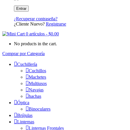
¿Recuperar contraseña?
¿Cliente Nuevo?
Registrarse
0 artículos
-
$
0.00
No products in the cart.
Comprar por Categoría
Cuchillería
Cuchillos
Machetes
Multiusos
Navajas
hachas
Óptica
Binoculares
Brújulas
Linternas
Linternas Frontales