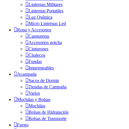
Linternas Militares
Linternas Portatiles
Luz Química
Micro Linternas Led
Ropa y Accesorios
Cangureras
Accesorios gotcha
Cinturones
Chalecos
Fundas
Impermeables
Acampada
Sacos de Dormir
Tiendas de Campaña
Varios
Mochilas y Bolsas
Mochilas
Bolsas de Hidratación
Bolsas de Transporte
Fuego