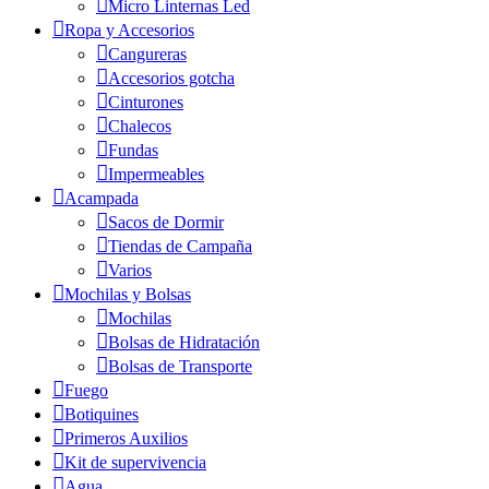
Micro Linternas Led
Ropa y Accesorios
Cangureras
Accesorios gotcha
Cinturones
Chalecos
Fundas
Impermeables
Acampada
Sacos de Dormir
Tiendas de Campaña
Varios
Mochilas y Bolsas
Mochilas
Bolsas de Hidratación
Bolsas de Transporte
Fuego
Botiquines
Primeros Auxilios
Kit de supervivencia
Agua