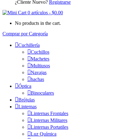
¿Cliente Nuevo?
Registrarse
0 artículos
-
$
0.00
No products in the cart.
Comprar por Categoría
Cuchillería
Cuchillos
Machetes
Multiusos
Navajas
hachas
Óptica
Binoculares
Brújulas
Linternas
Linternas Frontales
Linternas Militares
Linternas Portatiles
Luz Química