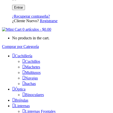
¿Recuperar contraseña?
¿Cliente Nuevo?
Registrarse
0 artículos
-
$
0.00
No products in the cart.
Comprar por Categoría
Cuchillería
Cuchillos
Machetes
Multiusos
Navajas
hachas
Óptica
Binoculares
Brújulas
Linternas
Linternas Frontales