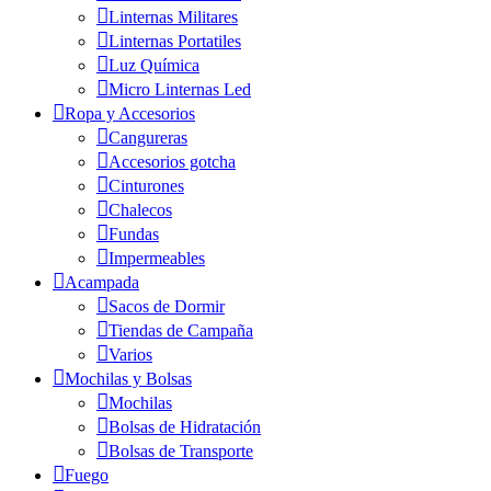
Linternas Militares
Linternas Portatiles
Luz Química
Micro Linternas Led
Ropa y Accesorios
Cangureras
Accesorios gotcha
Cinturones
Chalecos
Fundas
Impermeables
Acampada
Sacos de Dormir
Tiendas de Campaña
Varios
Mochilas y Bolsas
Mochilas
Bolsas de Hidratación
Bolsas de Transporte
Fuego