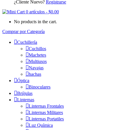
¿Cliente Nuevo?
Registrarse
0 artículos
-
$
0.00
No products in the cart.
Comprar por Categoría
Cuchillería
Cuchillos
Machetes
Multiusos
Navajas
hachas
Óptica
Binoculares
Brújulas
Linternas
Linternas Frontales
Linternas Militares
Linternas Portatiles
Luz Química