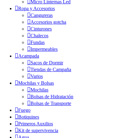
Micro Linternas Led
Ropa y Accesorios
Cangureras
Accesorios gotcha
Cinturones
Chalecos
Fundas
Impermeables
Acampada
Sacos de Dormir
Tiendas de Campaña
Varios
Mochilas y Bolsas
Mochilas
Bolsas de Hidratación
Bolsas de Transporte
Fuego
Botiquines
Primeros Auxilios
Kit de supervivencia
Agua