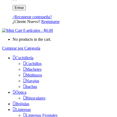
¿Recuperar contraseña?
¿Cliente Nuevo?
Registrarse
0 artículos
-
$
0.00
No products in the cart.
Comprar por Categoría
Cuchillería
Cuchillos
Machetes
Multiusos
Navajas
hachas
Óptica
Binoculares
Brújulas
Linternas
Linternas Frontales