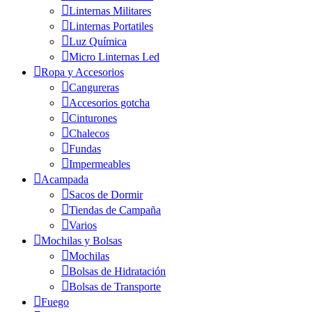
Linternas Militares
Linternas Portatiles
Luz Química
Micro Linternas Led
Ropa y Accesorios
Cangureras
Accesorios gotcha
Cinturones
Chalecos
Fundas
Impermeables
Acampada
Sacos de Dormir
Tiendas de Campaña
Varios
Mochilas y Bolsas
Mochilas
Bolsas de Hidratación
Bolsas de Transporte
Fuego